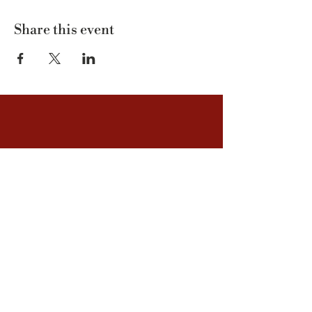
Share this event
Kvarnstensvägen 1 | 925 93 Hemavan
info@tunet.se
| Phone:
+46 (0)954-305 00
Guided tours
Accommodation
You discover
About us
Privacy Policy