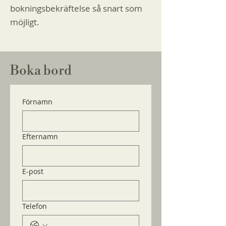
bokningsbekräftelse så snart som
möjligt.
Boka bord
Förnamn
Efternamn
E-post
Telefon