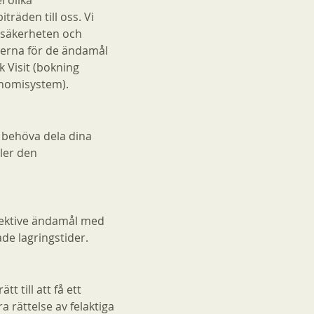
l olika
räden till oss. Vi
r säkerheten och
terna för de ändamål
 Visit (bokning
onomisystem).
i behöva dela dina
ler den
pektive ändamål med
de lagringstider.
t till att få ett
 rättelse av felaktiga