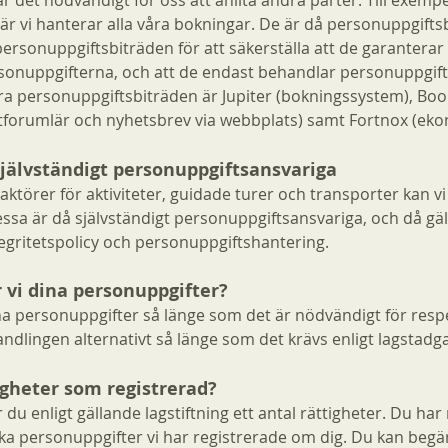
 är det nödvändigt för oss att anlita andra parter. Till exempe
 vi hanterar alla våra bokningar. De är då personuppgiftsbit
personuppgiftsbiträden för att säkerställa att de garantera
rsonuppgifterna, och att de endast behandlar personuppgif
a personuppgiftsbiträden är Jupiter (bokningssystem), Book
ktforumlär och nyhetsbrev via webbplats) samt Fortnox (ek
jälvständigt personuppgiftsansvariga
 aktörer för aktiviteter, guidade turer och transporter kan v
ssa är då självständigt personuppgiftsansvariga, och då gäl
egritetspolicy och personuppgiftshantering.
 vi dina personuppgifter?
na personuppgifter så länge som det är nödvändigt för res
dlingen alternativt så länge som det krävs enligt lagstadga
igheter som registrerad?
u enligt gällande lagstiftning ett antal rättigheter. Du har rät
ka personuppgifter vi har registrerade om dig. Du kan begära