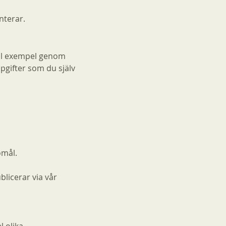
nterar.
ill exempel genom
pgifter som du själv
omål.
licerar via vår