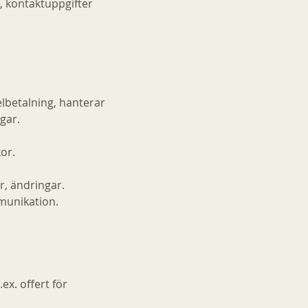
 kontaktuppgifter
elbetalning, hanterar
gar.
or.
r, ändringar.
mmunikation.
x. offert för