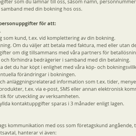
pgifter som du lämnar till oss, såsom namn, personnummer,
i samband med din bokning hos oss.
personuppgifter för att:
.
g som kund, t.ex. vid komplettering av din bokning.
kning. Om du väljer att betala med faktura, med eller utan d
ifter om dig tillsammans med våra partners för betallösnin
 och förhindra bedrägerier i samband med din betalning.
a det du har köpt i enlighet med våra köp- och bokningsvillk
entuella förändringar i bokningen.
ch anläggningsrelaterad information som t.ex. tider, menye
rodukter, t.ex. via e-post, SMS eller annan elektronisk ko
tik för utveckling av verksamheten.
yllda kontaktuppgifter sparas i 3 månader enligt lagen.
lags kommunikation med oss som företagskund angående, t.e
savtal, hanterar vi även: