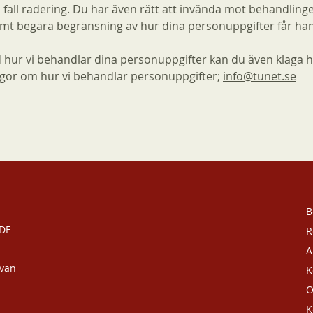
a fall radering. Du har även rätt att invända mot behandling
mt begära begränsning av hur dina personuppgifter får han
 hur vi behandlar dina personuppgifter kan du även klaga 
ågor om hur vi behandlar personuppgifter;
info@tunet.se
B
DE
R
A
avan
K
O
K