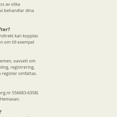
ss av olika
vi behandlar dina
fter?
indirekt kan kopplas
n om till exempel
stemen, oavsett om
ing, registrering,
a register omfattas.
org.nr 556683-6358)
3 Hemavan.
?