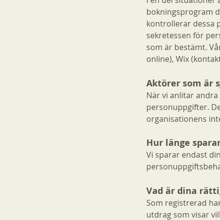
I en del situationer
bokningsprogram där
kontrollerar dessa 
sekretessen för pe
som är bestämt. Vår
online), Wix (konta
Aktörer som är s
När vi anlitar andra
personuppgifter. De
organisationens int
Hur länge sparar
Vi sparar endast di
personuppgiftsbehan
Vad är dina rätt
Som registrerad har d
utdrag som visar vil