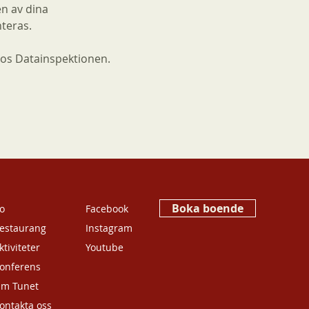
en av dina
teras.
hos Datainspektionen.
Boka boende
o
Facebook
estaurang
Instagram
ktiviteter
Youtube
onferens
m Tunet
ontakta oss