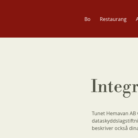
Bo
Restaurang
A
Integr
Tunet Hemavan AB vä
dataskyddslagstiftn
beskriver också din