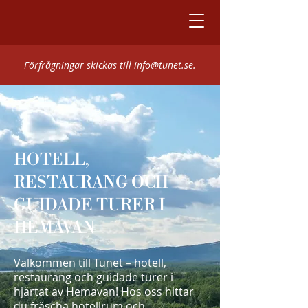
Förfrågningar skickas till
info@tunet.se
.
HOTELL,
RESTAURANG OCH
GUIDADE TURER I
HEMAVAN
Välkommen till Tunet – hotell,
restaurang och guidade turer i
hjärtat av Hemavan! Hos oss hittar
du fräscha hotellrum och