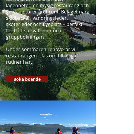
lägenheter, en mysig restaurang och
guidade turer året runt. Beläget nära
skidbackar, vandringsleder,
skoterleder och flygplats – perfekt
för både privatresor och
gruppbokningar.
Under sommaren renoverar vi
restaurangen –
läs om tillfälliga
rutiner här.
Boka boende