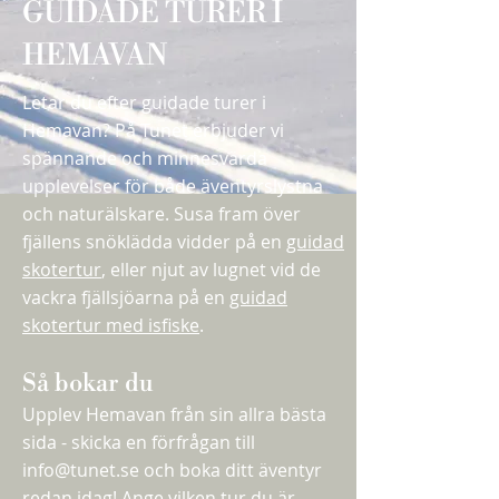
GUIDADE TURER I
HEMAVAN
Letar du efter guidade turer i
Hemavan? På Tunet erbjuder vi
spännande och minnesvärda
upplevelser för både äventyrslystna
och naturälskare. Susa fram över
fjällens snöklädda vidder på en
guidad
skotertur
, eller njut av lugnet vid de
vackra fjällsjöarna på en
guidad
skotertur med isfiske
.
Så bokar du
Upplev Hemavan från sin allra bästa
sida - skicka en förfrågan till
info@tunet.se
och boka ditt äventyr
redan idag! Ange vilken tur du är