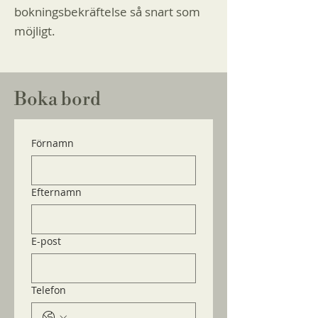
bokningsbekräftelse så snart som
möjligt.
Boka bord
Förnamn
Efternamn
E-post
Telefon