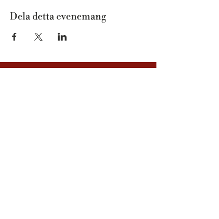
Dela detta evenemang
Kvarnstensvägen 1 | 925 93 Hemavan
info@tunet.se
| Tel:
0954-305 00
Bo
Restaurang
Aktiviteter
Konferens
Om Tunet
Kontakta oss