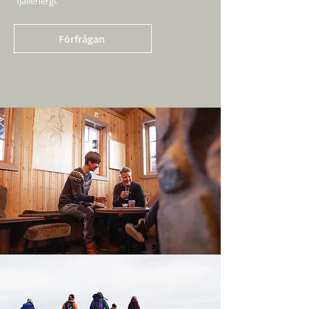
fjällenergi.
Förfrågan