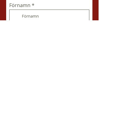
Förnamn
Efternamn
Företag
E-post
Telefon
Jag godkänner regler och
villkor
Integritetspolicy
Typ av konferens