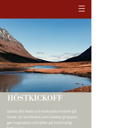
HÖSTKICKOFF
Samla ditt team och kickstarta hösten på
Tunet. En konferens som stärker gruppen,
ger inspiration och fyller på med härlig